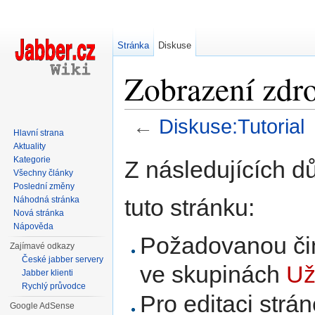
Stránka
Diskuse
Zobrazení zdro
←
Diskuse:Tutorial
Hlavní strana
Přejít na:
navigace
,
hledání
Aktuality
Kategorie
Z následujících d
Všechny články
Poslední změny
tuto stránku:
Náhodná stránka
Nová stránka
Nápověda
Požadovanou čin
Zajímavé odkazy
České jabber servery
ve skupinách
Už
Jabber klienti
Rychlý průvodce
Pro editaci strá
Google AdSense