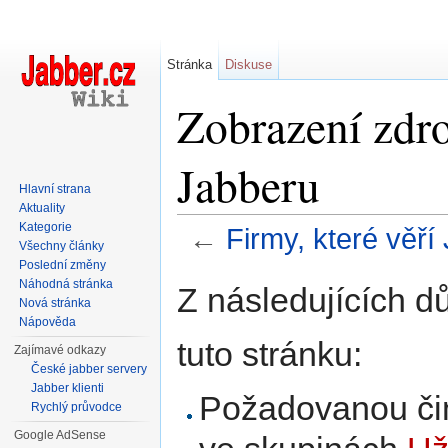
Stránka
Diskuse
Zobrazení zdro
Jabberu
Hlavní strana
Aktuality
Kategorie
←
Firmy, které věří
Všechny články
Přejít na:
navigace
,
hledání
Poslední změny
Náhodná stránka
Z následujících d
Nová stránka
Nápověda
tuto stránku:
Zajímavé odkazy
České jabber servery
Jabber klienti
Požadovanou čin
Rychlý průvodce
Google AdSense