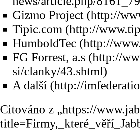
Gizmo Project
Tipic.com
HumboldTec
FG Forrest, a.s
A další
Citováno z „
https://www.ja
title=Firmy,_které_věří_Ja