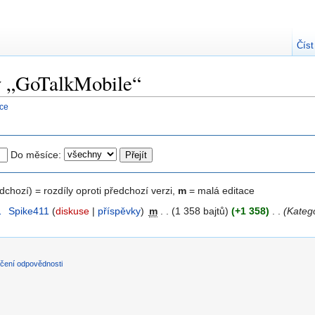
Číst
ky „GoTalkMobile“
nce
Do měsíce:
edchozí) = rozdíly oproti předchozí verzi,
m
= malá editace
1
‎
Spike411
(
diskuse
|
příspěvky
)
‎
m
. .
(1 358 bajtů)
(+1 358)
‎
. .
(Katego
čení odpovědnosti