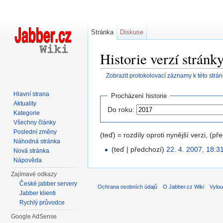
Stránka
Diskuse
Historie verzí strán
Zobrazit protokolovací záznamy k této strá
Přejít na:
navigace
,
hledání
Hlavní strana
Procházení historie
Aktuality
Do roku:
Kategorie
Všechny články
Poslední změny
(teď) = rozdíly oproti nynější verzi, (př
Náhodná stránka
(teď | předchozí)
22. 4. 2007, 18:3
Nová stránka
Nápověda
Zajímavé odkazy
České jabber servery
Ochrana osobních údajů
O Jabber.cz Wiki
Vylou
Jabber klienti
Rychlý průvodce
Google AdSense