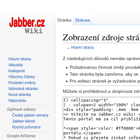
Stránka
Diskuse
Zobrazení zdroje str
←
Hlavní strana
Přejít na:
navigace
,
hledání
Z následujících důvodů nemáte oprávně
Hlavní strana
Aktuality
Požadovanou činnost smějí provádě
Kategorie
Tato stránka byla zamčena, aby se 
Všechny články
Pro editaci stránek je vyžadováno 
Poslední změny
Náhodná stránka
Můžete si prohlédnout a zkopírovat zdr
Nová stránka
Nápověda
Zajímavé odkazy
České jabber servery
Jabber klienti
Rychlý průvodce
Google AdSense