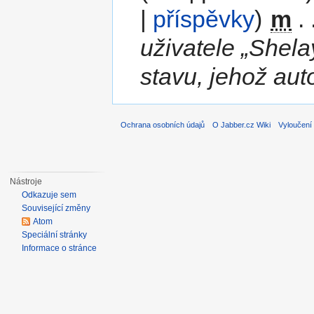
|
příspěvky
)
‎
m
. 
uživatele „Shel
stavu, jehož au
Ochrana osobních údajů
O Jabber.cz Wiki
Vyloučení
Nástroje
Odkazuje sem
Související změny
Atom
Speciální stránky
Informace o stránce