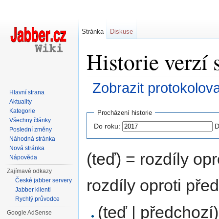
Stránka
Diskuse
Historie verzí
Zobrazit protokolov
Hlavní strana
Přejít na:
navigace
,
hledání
Aktuality
Kategorie
Procházení historie
Všechny články
Do roku:
D
Poslední změny
Náhodná stránka
Nová stránka
(teď) = rozdíly opr
Nápověda
Zajímavé odkazy
rozdíly oproti pře
České jabber servery
Jabber klienti
Rychlý průvodce
(teď | předchozí)
Google AdSense