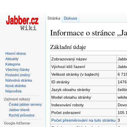
Stránka
Diskuse
Informace o stránce „J
Přejít na:
navigace
,
hledání
Základní údaje
Hlavní strana
Zobrazovaný název
Jabb
Aktuality
Kategorie
Výchozí klíč řazení
Jabb
Všechny články
Velikost stránky (v bajtech)
6 71
Poslední změny
Náhodná stránka
ID stránky
1476
Nová stránka
Jazyk obsahu stránky
češti
Nápověda
Model obsahu stránky
wikit
Zajímavé odkazy
Indexování roboty
Dovo
České jabber servery
Jabber klienti
Počet zobrazení
105 
Rychlý průvodce
Počet přesměrování na tuto stránku
3
Google AdSense