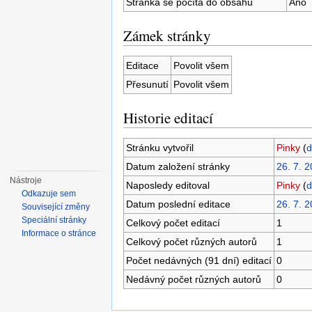
Stránka se počítá do obsahu
Ano
Zámek stránky
Editace
Povolit všem
Přesunutí
Povolit všem
Historie editací
Stránku vytvořil
Pinky
(
d
Datum založení stránky
26. 7. 2
Nástroje
Naposledy editoval
Pinky
(
d
Odkazuje sem
Datum poslední editace
26. 7. 2
Související změny
Speciální stránky
Celkový počet editací
1
Informace o stránce
Celkový počet různých autorů
1
Počet nedávných (91 dní) editací
0
Nedávný počet různých autorů
0