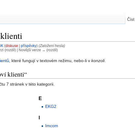
Číst
klienti
iK
(
diskuse
|
příspěvky
)
(Založení hesla)
rzi (rozdíl) | Novější verze → (rozdíl)
lientů
, které fungují v textovém režimu, nebo-li v
konzoli
.
ví klienti“
u 7 stránek v této kategorii.
E
EKG2
I
Imcom