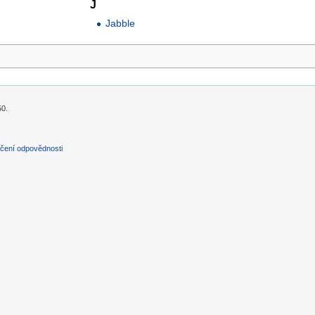
J
Jabble
50.
čení odpovědnosti