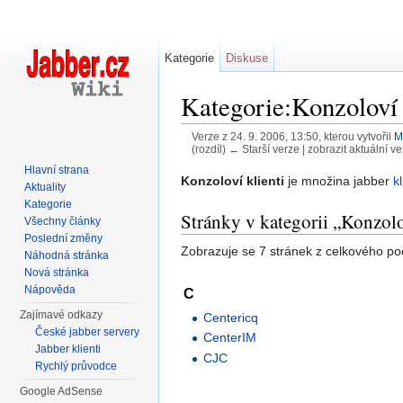
Kategorie
Diskuse
Kategorie:Konzoloví 
Verze z 24. 9. 2006, 13:50, kterou vytvořil
M
(rozdíl) ← Starší verze | zobrazit aktuální ve
Přejít na:
navigace
,
hledání
Hlavní strana
Konzoloví klienti
je množina jabber
k
Aktuality
Kategorie
Stránky v kategorii „Konzolo
Všechny články
Poslední změny
Zobrazuje se 7 stránek z celkového počt
Náhodná stránka
Nová stránka
Nápověda
C
Zajímavé odkazy
Centericq
České jabber servery
CenterIM
Jabber klienti
CJC
Rychlý průvodce
Google AdSense