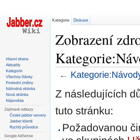
Kategorie
Diskuse
Zobrazení zdro
Kategorie:Ná
Hlavní strana
Aktuality
Kategorie
←
Kategorie:Návod
Všechny články
Přejít na:
navigace
,
hledání
Poslední změny
Náhodná stránka
Z následujících d
Nová stránka
Nápověda
tuto stránku:
Zajímavé odkazy
České jabber servery
Jabber klienti
Požadovanou čin
Rychlý průvodce
Google AdSense