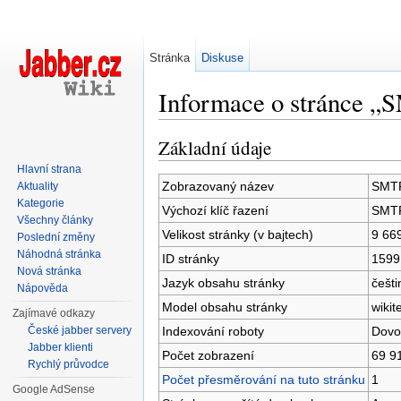
Stránka
Diskuse
Informace o stránce „
Přejít na:
navigace
,
hledání
Základní údaje
Hlavní strana
Zobrazovaný název
SMTP
Aktuality
Kategorie
Výchozí klíč řazení
SMTP
Všechny články
Velikost stránky (v bajtech)
9 66
Poslední změny
Náhodná stránka
ID stránky
1599
Nová stránka
Jazyk obsahu stránky
češti
Nápověda
Model obsahu stránky
wikit
Zajímavé odkazy
Indexování roboty
Dovo
České jabber servery
Jabber klienti
Počet zobrazení
69 9
Rychlý průvodce
Počet přesměrování na tuto stránku
1
Google AdSense