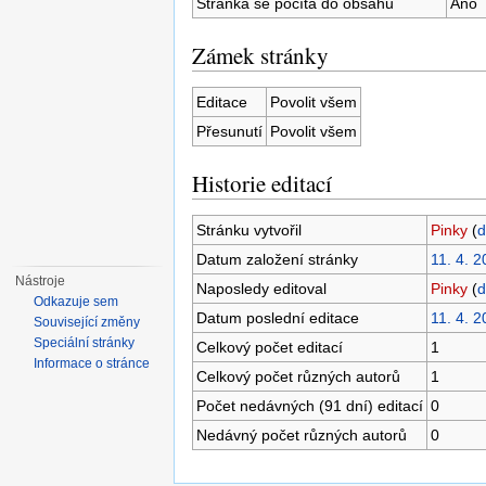
Stránka se počítá do obsahu
Ano
Zámek stránky
Editace
Povolit všem
Přesunutí
Povolit všem
Historie editací
Stránku vytvořil
Pinky
(
d
Datum založení stránky
11. 4. 2
Nástroje
Naposledy editoval
Pinky
(
d
Odkazuje sem
Datum poslední editace
11. 4. 2
Související změny
Speciální stránky
Celkový počet editací
1
Informace o stránce
Celkový počet různých autorů
1
Počet nedávných (91 dní) editací
0
Nedávný počet různých autorů
0