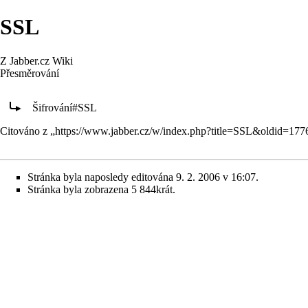
SSL
Z Jabber.cz Wiki
Přesměrování
Přesměrování na:
Šifrování#SSL
Citováno z „
https://www.jabber.cz/w/index.php?title=SSL&oldid=177
Stránka byla naposledy editována 9. 2. 2006 v 16:07.
Stránka byla zobrazena 5 844krát.