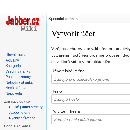
Speciální stránka
Vytvořit účet
Přejít na:
navigace
,
hledání
V zájmu ochrany této wiki před automatic
Hlavní strana
vytvářením účtů vás prosíme o opsání dvo
Aktuality
slov, která vidíte v rámečku níže:
Kategorie
Uživatelské jméno
Všechny články
Poslední změny
Náhodná stránka
Nová stránka
Heslo
Nápověda
Zajímavé odkazy
České jabber servery
Potvrzení hesla
Jabber klienti
Rychlý průvodce
Google AdSense