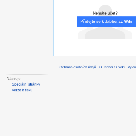
Nemáte účet?
Přidejte se k Jabber.cz Wiki
Ochrana osobních údajů
O Jabber.cz Wiki
Vylou
Nástroje
Speciální stránky
Verze k tisku