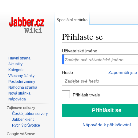
Speciální stránka
Přihlaste se
Přejít na:
navigace
,
hledání
Uživatelské jméno
Hlavní strana
Aktuality
Kategorie
Heslo
Zapomněli jste
Všechny články
Poslední změny
Náhodná stránka
Nová stránka
Přihlásit trvale
Nápověda
Zajímavé odkazy
České jabber servery
Jabber klienti
Nápověda k přihlašování
Rychlý průvodce
Google AdSense