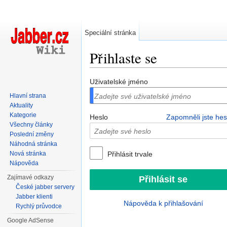
Speciální stránka
Přihlaste se
Přejít na:
navigace
,
hledání
Uživatelské jméno
Hlavní strana
Aktuality
Kategorie
Heslo
Zapomněli jste hes
Všechny články
Poslední změny
Náhodná stránka
Nová stránka
Přihlásit trvale
Nápověda
Zajímavé odkazy
České jabber servery
Jabber klienti
Nápověda k přihlašování
Rychlý průvodce
Google AdSense