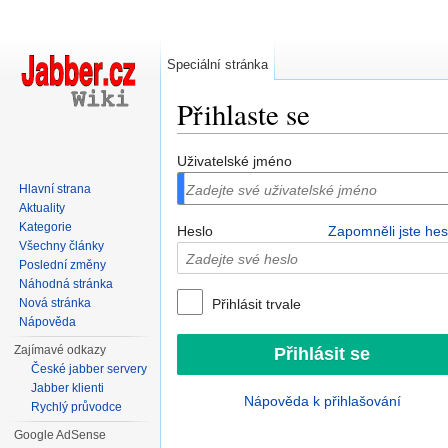
Speciální stránka
Přihlaste se
Přejít na:
navigace
,
hledání
Uživatelské jméno
Hlavní strana
Aktuality
Kategorie
Heslo
Zapomněli jste hes
Všechny články
Poslední změny
Náhodná stránka
Nová stránka
Přihlásit trvale
Nápověda
Zajímavé odkazy
České jabber servery
Jabber klienti
Nápověda k přihlašování
Rychlý průvodce
Google AdSense