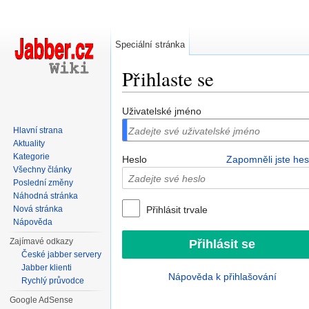
Speciální stránka
Přihlaste se
Přejít na:
navigace
,
hledání
Uživatelské jméno
Hlavní strana
Aktuality
Kategorie
Heslo
Zapomněli jste hes
Všechny články
Poslední změny
Náhodná stránka
Nová stránka
Přihlásit trvale
Nápověda
Zajímavé odkazy
České jabber servery
Jabber klienti
Nápověda k přihlašování
Rychlý průvodce
Google AdSense