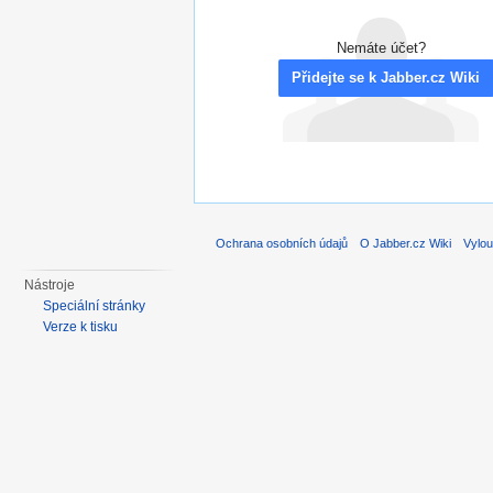
Nemáte účet?
Přidejte se k Jabber.cz Wiki
Ochrana osobních údajů
O Jabber.cz Wiki
Vylou
Nástroje
Speciální stránky
Verze k tisku