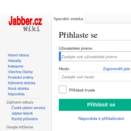
Speciální stránka
Přihlaste se
Přejít na:
navigace
,
hledání
Uživatelské jméno
Hlavní strana
Aktuality
Kategorie
Heslo
Zapomněli jste
Všechny články
Poslední změny
Náhodná stránka
Nová stránka
Přihlásit trvale
Nápověda
Zajímavé odkazy
České jabber servery
Jabber klienti
Nápověda k přihlašování
Rychlý průvodce
Google AdSense