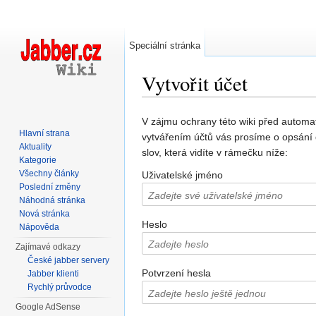
Speciální stránka
Vytvořit účet
Přejít na:
navigace
,
hledání
V zájmu ochrany této wiki před automa
Hlavní strana
vytvářením účtů vás prosíme o opsání
Aktuality
slov, která vidíte v rámečku níže:
Kategorie
Všechny články
Uživatelské jméno
Poslední změny
Náhodná stránka
Nová stránka
Heslo
Nápověda
Zajímavé odkazy
České jabber servery
Potvrzení hesla
Jabber klienti
Rychlý průvodce
Google AdSense