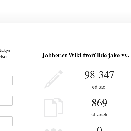
tickým
Jabber.cz Wiki tvoří lidé jako vy.
 dvou
98 347
editací
869
stránek
0