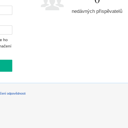
nedávných přispěvatelů
e ho
načení
čení odpovědnosti