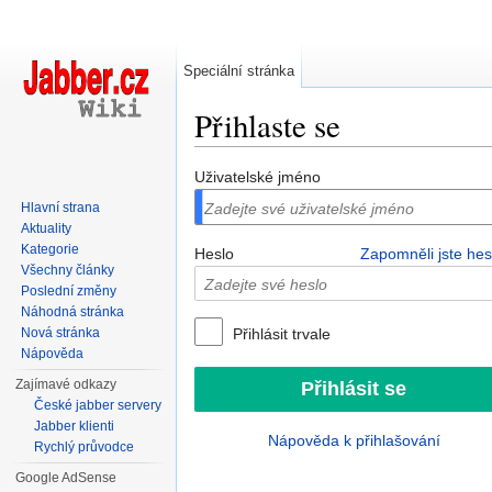
Speciální stránka
Přihlaste se
Přejít na:
navigace
,
hledání
Uživatelské jméno
Hlavní strana
Aktuality
Kategorie
Heslo
Zapomněli jste hes
Všechny články
Poslední změny
Náhodná stránka
Nová stránka
Přihlásit trvale
Nápověda
Zajímavé odkazy
České jabber servery
Jabber klienti
Nápověda k přihlašování
Rychlý průvodce
Google AdSense