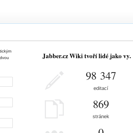
tickým
Jabber.cz Wiki tvoří lidé jako vy.
 dvou
98 347
editací
869
stránek
0