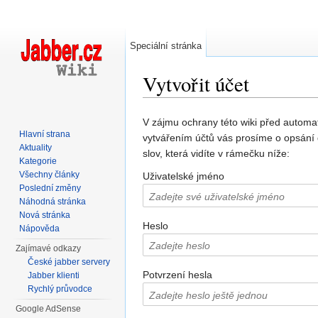
Speciální stránka
Vytvořit účet
Přejít na:
navigace
,
hledání
V zájmu ochrany této wiki před automa
Hlavní strana
vytvářením účtů vás prosíme o opsání
Aktuality
slov, která vidíte v rámečku níže:
Kategorie
Všechny články
Uživatelské jméno
Poslední změny
Náhodná stránka
Nová stránka
Heslo
Nápověda
Zajímavé odkazy
České jabber servery
Potvrzení hesla
Jabber klienti
Rychlý průvodce
Google AdSense