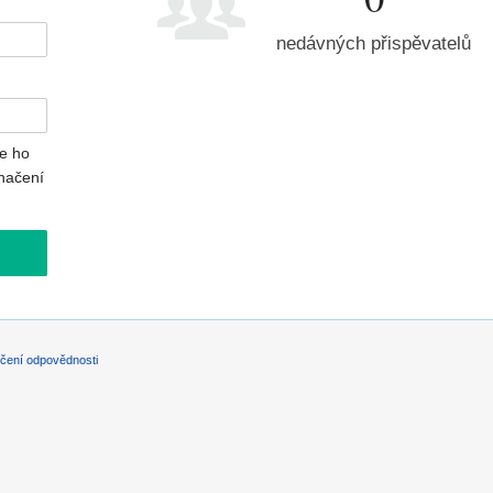
nedávných přispěvatelů
e ho
načení
čení odpovědnosti