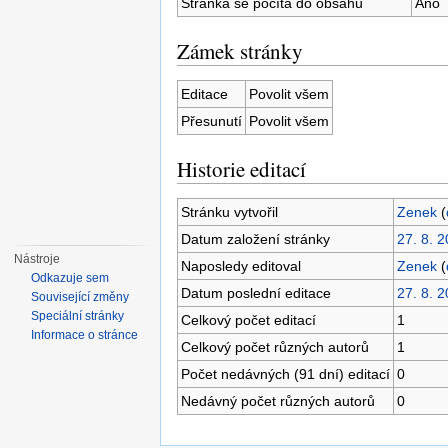
Stránka se počítá do obsahu
Ano
Zámek stránky
Editace
Povolit všem
Přesunutí
Povolit všem
Historie editací
Stránku vytvořil
Zenek
(
Datum založení stránky
27. 8. 
Nástroje
Naposledy editoval
Zenek
(
Odkazuje sem
Datum poslední editace
27. 8. 
Související změny
Speciální stránky
Celkový počet editací
1
Informace o stránce
Celkový počet různých autorů
1
Počet nedávných (91 dní) editací
0
Nedávný počet různých autorů
0