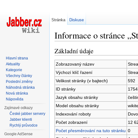
Stránka
Diskuse
Informace o stránce „
Přejít na:
navigace
,
hledání
Základní údaje
Hlavní strana
Zobrazovaný název
Stre
Aktuality
Kategorie
Výchozí klíč řazení
Stre
Všechny články
Velikost stránky (v bajtech)
592
Poslední změny
Náhodná stránka
ID stránky
1754
Nová stránka
Jazyk obsahu stránky
češti
Nápověda
Model obsahu stránky
wikit
Zajímavé odkazy
Indexování roboty
Dovo
České jabber servery
Jabber klienti
Počet zobrazení
12 6
Rychlý průvodce
Počet přesměrování na tuto stránku
0
Google AdSense