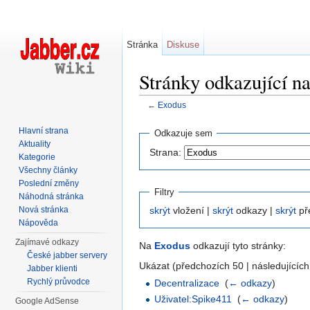
Stránka
Diskuse
Stránky odkazující n
←
Exodus
Přejít na:
navigace
,
hledání
Hlavní strana
Odkazuje sem
Aktuality
Strana:
Kategorie
Všechny články
Poslední změny
Filtry
Náhodná stránka
Nová stránka
skrýt
vložení |
skrýt
odkazy |
skrýt
př
Nápověda
Zajímavé odkazy
Na
Exodus
odkazují tyto stránky:
České jabber servery
Ukázat (předchozích 50 | následujících
Jabber klienti
Rychlý průvodce
Decentralizace
‎
(
← odkazy
)
Uživatel:Spike411
‎
(
← odkazy
)
Google AdSense