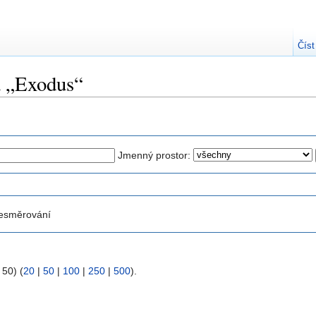
Číst
a „Exodus“
Jmenný prostor:
esměrování
 50) (
20
|
50
|
100
|
250
|
500
).