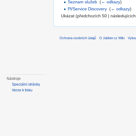
Seznam služeb
‎
(
← odkazy
)
Pl/Service Discovery
‎
(
← odkazy
)
Ukázat (předchozích 50 | následujících
Ochrana osobních údajů
O Jabber.cz Wiki
Vylou
Nástroje
Speciální stránky
Verze k tisku