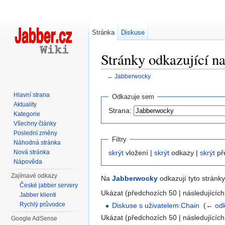
Stránka
Diskuse
Stránky odkazující n
←
Jabberwocky
Přejít na:
navigace
,
hledání
Hlavní strana
Odkazuje sem
Aktuality
Strana:
Kategorie
Všechny články
Poslední změny
Filtry
Náhodná stránka
Nová stránka
skrýt
vložení |
skrýt
odkazy |
skrýt
př
Nápověda
Zajímavé odkazy
Na
Jabberwocky
odkazují tyto stránky
České jabber servery
Ukázat (předchozích 50 | následujících
Jabber klienti
Rychlý průvodce
Diskuse s uživatelem:Chain
‎
(
← od
Ukázat (předchozích 50 | následujících
Google AdSense