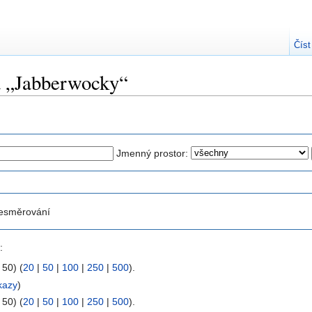
Číst
a „Jabberwocky“
Jmenný prostor:
esměrování
:
 50) (
20
|
50
|
100
|
250
|
500
).
kazy
)
 50) (
20
|
50
|
100
|
250
|
500
).