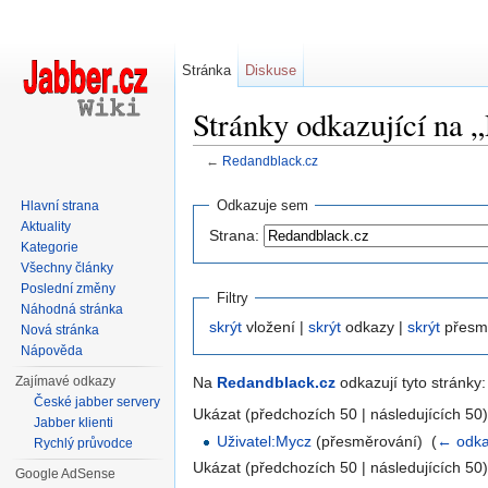
Stránka
Diskuse
Stránky odkazující na 
←
Redandblack.cz
Přejít na:
navigace
,
hledání
Odkazuje sem
Hlavní strana
Aktuality
Strana:
Kategorie
Všechny články
Poslední změny
Filtry
Náhodná stránka
skrýt
vložení |
skrýt
odkazy |
skrýt
přesm
Nová stránka
Nápověda
Zajímavé odkazy
Na
Redandblack.cz
odkazují tyto stránky:
České jabber servery
Ukázat (předchozích 50 | následujících 50)
Jabber klienti
Uživatel:Mycz
(přesměrování) ‎
(
← odk
Rychlý průvodce
Ukázat (předchozích 50 | následujících 50)
Google AdSense