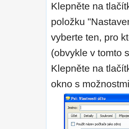
Klepněte na tlačít
položku "Nastaven
vyberte ten, pro k
(obvykle v tomto 
Klepněte na tlačít
okno s možnostmi