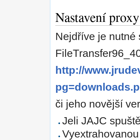
Nastavení prox
Nejdříve je nutné 
FileTransfer96_4
http://www.jrude
pg=downloads.ph
či jeho novější ver
Jeli JAJC spuště
Vyextrahovanou 