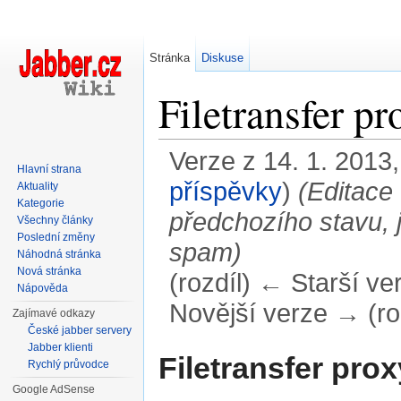
Stránka
Diskuse
Filetransfer pr
Verze z 14. 1. 2013,
Hlavní strana
příspěvky
)
(Editace
Aktuality
Kategorie
předchozího stavu, 
Všechny články
Poslední změny
spam)
Náhodná stránka
Nová stránka
(rozdíl) ← Starší ver
Nápověda
Novější verze → (ro
Zajímavé odkazy
České jabber servery
Přejít na:
navigace
,
hledání
Jabber klienti
Filetransfer prox
Rychlý průvodce
Google AdSense