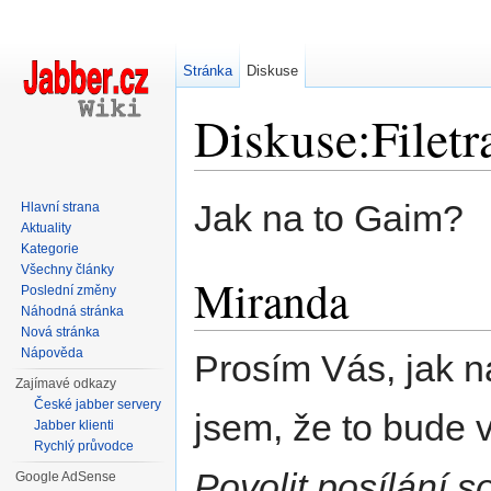
Stránka
Diskuse
Diskuse:Filetr
Přejít na:
navigace
,
hledání
Jak na to Gaim?
Hlavní strana
Aktuality
Kategorie
Všechny články
Miranda
Poslední změny
Náhodná stránka
Nová stránka
Nápověda
Prosím Vás, jak n
Zajímavé odkazy
České jabber servery
jsem, že to bude v
Jabber klienti
Rychlý průvodce
Povolit posílání 
Google AdSense