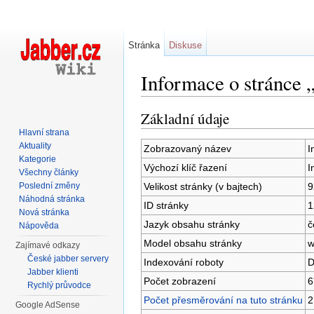
Stránka
Diskuse
Informace o stránce 
Přejít na:
navigace
,
hledání
Základní údaje
Hlavní strana
Aktuality
Zobrazovaný název
I
Kategorie
Výchozí klíč řazení
I
Všechny články
Velikost stránky (v bajtech)
9
Poslední změny
Náhodná stránka
ID stránky
1
Nová stránka
Jazyk obsahu stránky
č
Nápověda
Model obsahu stránky
w
Zajímavé odkazy
České jabber servery
Indexování roboty
D
Jabber klienti
Počet zobrazení
6
Rychlý průvodce
Počet přesměrování na tuto stránku
2
Google AdSense