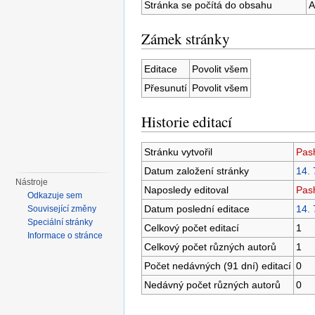
Stránka se počítá do obsahu
A
Zámek stránky
Editace
Povolit všem
Přesunutí
Povolit všem
Historie editací
Stránku vytvořil
Pas
Datum založení stránky
14. 
Nástroje
Naposledy editoval
Pas
Odkazuje sem
Datum poslední editace
14. 
Související změny
Speciální stránky
Celkový počet editací
1
Informace o stránce
Celkový počet různých autorů
1
Počet nedávných (91 dní) editací
0
Nedávný počet různých autorů
0