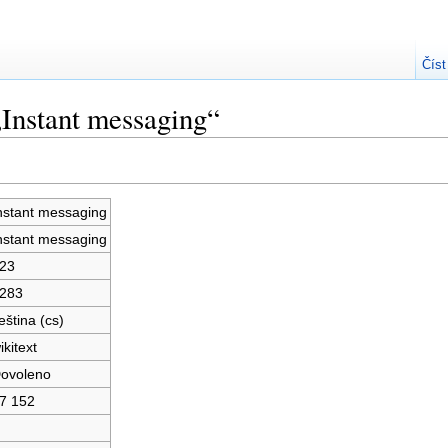
Číst
„Instant messaging“
nstant messaging
nstant messaging
23
283
eština (cs)
ikitext
ovoleno
7 152