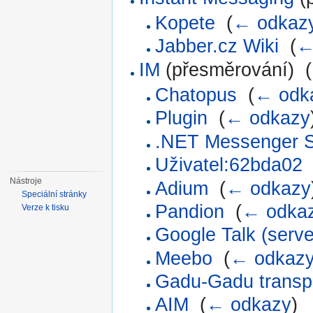
Kopete
‎
(
← odkaz
Jabber.cz Wiki
‎
(
←
IM
(přesměrování) ‎
(
Chatopus
‎
(
← odk
Plugin
‎
(
← odkazy
.NET Messenger S
Uživatel:62bda02
Nástroje
Adium
‎
(
← odkazy
Speciální stránky
Pandion
‎
(
← odka
Verze k tisku
Google Talk (serve
Meebo
‎
(
← odkaz
Gadu-Gadu transp
AIM
‎
(
← odkazy
)