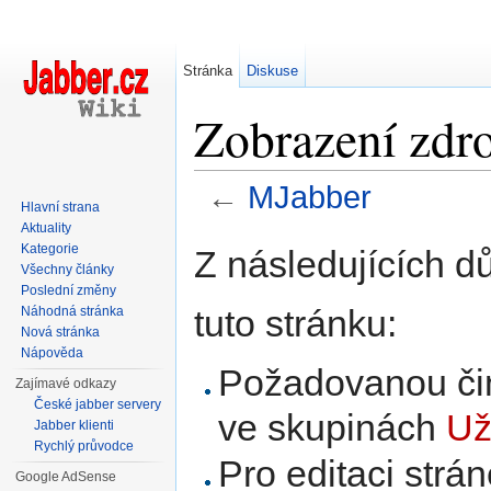
Stránka
Diskuse
Zobrazení zdr
←
MJabber
Hlavní strana
Přejít na:
navigace
,
hledání
Aktuality
Kategorie
Z následujících d
Všechny články
Poslední změny
tuto stránku:
Náhodná stránka
Nová stránka
Nápověda
Požadovanou čin
Zajímavé odkazy
České jabber servery
ve skupinách
Už
Jabber klienti
Rychlý průvodce
Pro editaci strá
Google AdSense