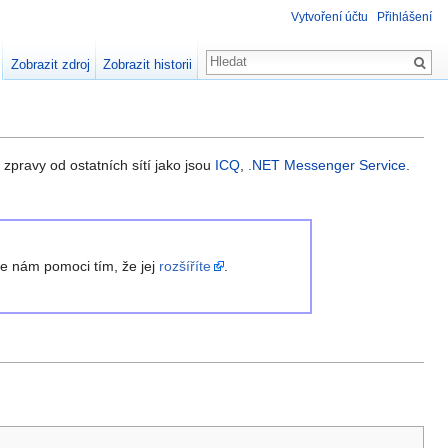
Vytvoření účtu
Přihlášení
Zobrazit zdroj
Zobrazit historii
zpravy od ostatních sítí jako jsou
ICQ
,
.NET Messenger Service
.
te nám pomoci tím, že jej
rozšíříte
.