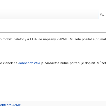
Číst
o mobilní telefony a PDA. Je napsaný v J2ME. Můžete posílat a příjmat 
to článek na
Jabber.cz Wiki
je
zárodek
a nutně potřebuje doplnit. Může
ienti pro J2ME