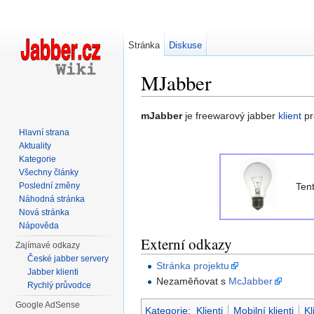
Stránka
Diskuse
MJabber
Přejít na:
navigace
,
hledání
mJabber
je freewarový jabber
klient
pr
Hlavní strana
Aktuality
Kategorie
Všechny články
Poslední změny
Ten
Náhodná stránka
Nová stránka
Nápověda
Externí odkazy
Zajímavé odkazy
České jabber servery
Stránka projektu
Jabber klienti
Nezaměňovat s
McJabber
Rychlý průvodce
Google AdSense
Kategorie
:
Klienti
Mobilní klienti
Kl