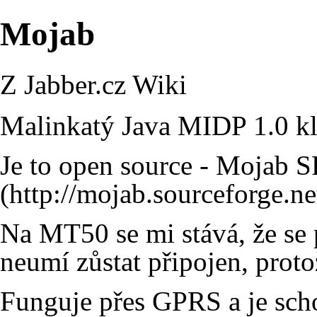
Mojab
Z Jabber.cz Wiki
Malinkatý
Java
MIDP
1.0 kl
Je to open source -
Mojab SF
Na MT50 se mi stává, že se 
neumí zůstat připojen, proto
Funguje přes GPRS a je scho