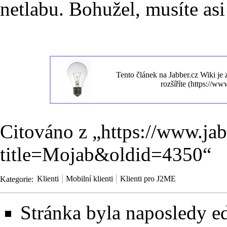
netlabu. Bohužel, musíte asi 
Tento článek na
Jabber.cz Wiki
je
rozšíříte
Citováno z „
https://www.ja
title=Mojab&oldid=4350
“
Kategorie
:
Klienti
Mobilní klienti
Klienti pro J2ME
Stránka byla naposledy ed