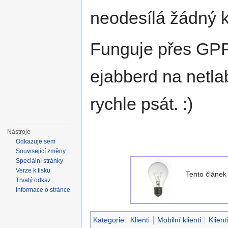
neodesílá žádný k
Funguje přes GPRS
ejabberd na netla
rychle psát. :)
Nástroje
Odkazuje sem
Související změny
Speciální stránky
Verze k tisku
Tento článe
Trvalý odkaz
Informace o stránce
Kategorie
:
Klienti
Mobilní klienti
Klien