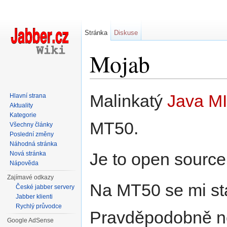
Stránka
Diskuse
Mojab
Přejít na:
navigace
,
hledání
Malinkatý
Java
M
Hlavní strana
Aktuality
Kategorie
MT50.
Všechny články
Poslední změny
Náhodná stránka
Je to open source
Nová stránka
Nápověda
Zajímavé odkazy
Na MT50 se mi stá
České jabber servery
Jabber klienti
Rychlý průvodce
Pravděpodobně ne
Google AdSense