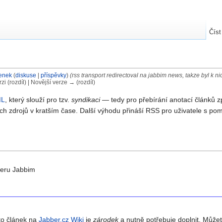
Číst
enek
(
diskuse
|
příspěvky
)
(rss transport redirectoval na jabbim news, takze byl k n
rzi (rozdíl) | Novější verze → (rozdíl)
ML
, který slouží pro tzv.
syndikaci
— tedy pro přebírání anotací článků z
ch zdrojů v kratším čase. Další výhodu přináší RSS pro uživatele s pom
veru Jabbim
to článek na
Jabber.cz Wiki
je
zárodek
a nutně potřebuje doplnit. Může