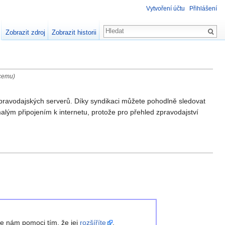
Vytvoření účtu
Přihlášení
Zobrazit zdroj
Zobrazit historii
icemu)
pravodajských serverů. Díky syndikaci můžete pohodlně sledovat
alým připojením k internetu, protože pro přehled zpravodajství
te nám pomoci tím, že jej
rozšíříte
.