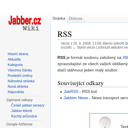
Stránka
Diskuse
RSS
Verze z 20. 9. 2008, 13:08, kterou vytvořil
Z
(rozdíl) ← Starší verze | zobrazit aktuální ve
Přejít na:
navigace
,
hledání
Hlavní strana
RSS
je formát souboru založený na
X
Aktuality
zpravodajství ze všech vašich oblíbený
Kategorie
stačí stáhnout jeden malý soubor.
Všechny články
Poslední změny
Související odkazy
Náhodná stránka
Nová stránka
JabRSS
- RSS bot
Nápověda
Jabbim News
- News transport ser
Zajímavé odkazy
České jabber servery
Jabber klienti
Rychlý průvodce
Google AdSense
Ten