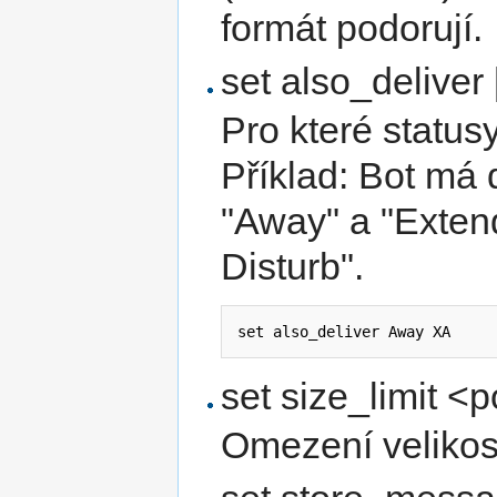
formát podorují.
set also_deliver
Pro které status
Příklad: Bot má 
"Away" a "Extend
Disturb".
set also_deliver Away XA
set size_limit <
Omezení velikost