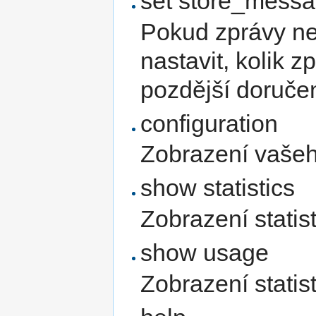
set store_mess
Pokud zprávy ne
nastavit, kolik z
pozdější doručen
configuration
Zobrazení vašeh
show statistics
Zobrazení statis
show usage
Zobrazení statis