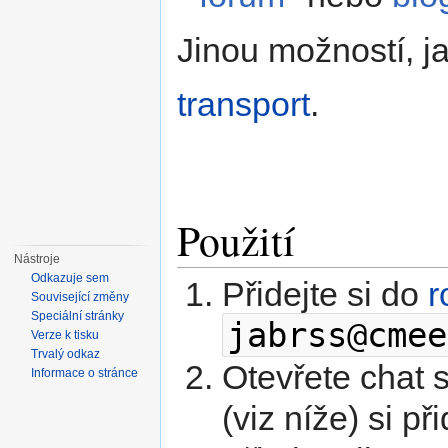
Jinou možností, j
transport
.
Použití
Nástroje
Odkazuje sem
Přidejte si do
r
Související změny
Speciální stránky
jabrss@cmee
Verze k tisku
Trvalý odkaz
Otevřete chat 
Informace o stránce
(viz níže) si př