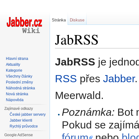
Stránka
Diskuse
JabRSS
Přejít na:
navigace
,
hledání
JabRSS
je jedno
Hlavní strana
Aktuality
Kategorie
RSS
přes
Jabber
Všechny články
Poslední změny
Náhodná stránka
Meerwald.
Nová stránka
Nápověda
Poznámka:
Bot 
Zajímavé odkazy
České jabber servery
Jabber klienti
Pokud se zajímát
Rychlý průvodce
fórum
nebo
blo
Google AdSense