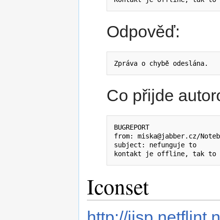
Odpověď:
Co přijde autor
BUGREPORT

from: miska@jabber.cz/Noteb
subject: nefunguje to

Iconset
http://jisp.netflin