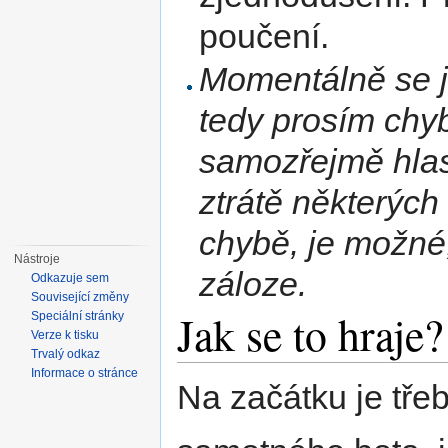
poučení.
Momentálně se j
tedy prosím chy
samozřejmě hlast
ztrátě některých
chybě, je možné
Nástroje
záloze.
Odkazuje sem
Související změny
Jak se to hraje?
Speciální stránky
Verze k tisku
Trvalý odkaz
Informace o stránce
Na začátku je třeb