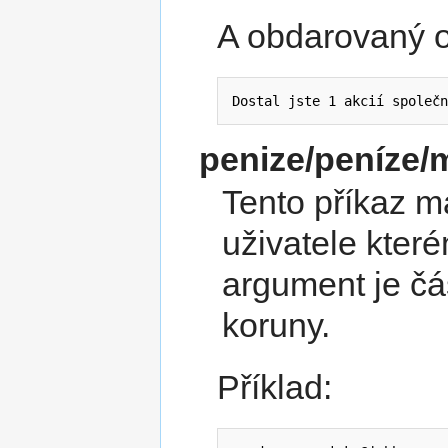
A obdarovaný o
Dostal jste 1 akcií společn
penize/peníze
Tento příkaz m
uživatele kter
argument je čá
koruny.
Příklad: