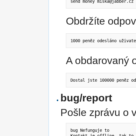
send money miska@jabber.cz 
Obdržíte odpov
1000 peněz odesláno uživate
A obdarovaný o
Dostal jste 100000 peněz od
bug/report
Pošle zprávu o 
bug Nefunguje to
