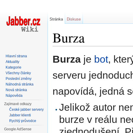
Stránka
Diskuse
Burza
Přejít na:
navigace
,
hledání
Burza
je
bot
, kte
Hlavní strana
Aktuality
Kategorie
serveru jednoduch
Všechny články
Poslední změny
Náhodná stránka
napovídá, jedná s
Nová stránka
Nápověda
Jelikož autor n
Zajímavé odkazy
České jabber servery
Jabber klienti
burze v reálu ne
Rychlý průvodce
zjednodušení. P
Google AdSense