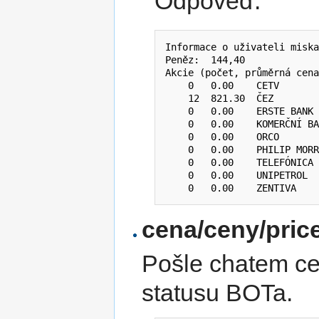
Odpověď:
Informace o uživateli miska
Peněz:  144,40

Akcie (počet, průměrná cena
    0   0.00    CETV

    12  821.30  ČEZ

    0   0.00    ERSTE BANK 
    0   0.00    KOMERČNÍ BA
    0   0.00    ORCO

    0   0.00    PHILIP MORR
    0   0.00    TELEFÓNICA 
    0   0.00    UNIPETROL

cena/ceny/pric
Pošle chatem cen
statusu BOTa.