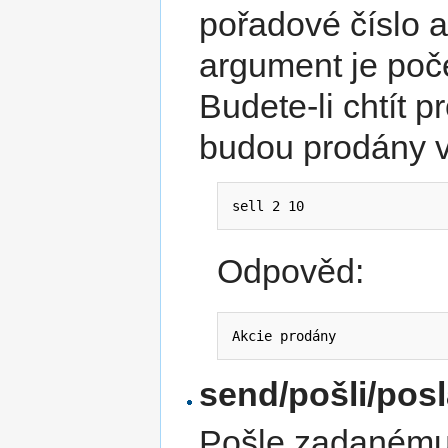
pořadové číslo a
argument je poče
Budete-li chtít p
budou prodány v
sell 2 10
Odpověd:
Akcie prodány
send/pošli/posl
Pošle zadanému 