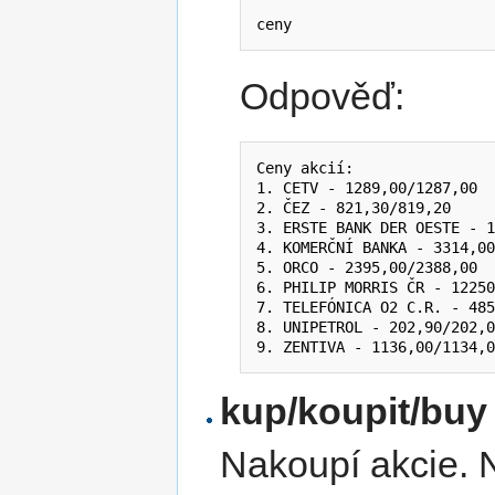
ceny
Odpověď:
Ceny akcií:

1. CETV - 1289,00/1287,00

2. ČEZ - 821,30/819,20

3. ERSTE BANK DER OESTE - 1
4. KOMERČNÍ BANKA - 3314,00
5. ORCO - 2395,00/2388,00

6. PHILIP MORRIS ČR - 12250
7. TELEFÓNICA O2 C.R. - 485
8. UNIPETROL - 202,90/202,0
kup/koupit/buy
Nakoupí akcie. N