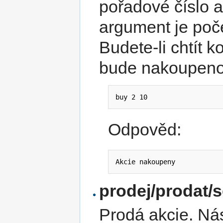
pořadové číslo a
argument je poče
Budete-li chtít k
bude nakoupeno t
buy 2 10
Odpověd:
Akcie nakoupeny
prodej/prodat/s
Prodá akcie. Nás