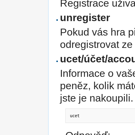
Registrace uživa
unregister
Pokud vás hra p
odregistrovat ze 
ucet/účet/acco
Informace o vaš
peněz, kolik mát
jste je nakoupili.
ucet