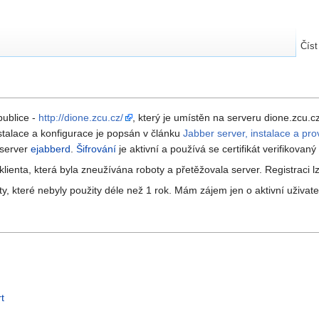
Číst
publice -
http://dione.zcu.cz/
, který je umístěn na serveru dione.zcu.c
stalace a konfigurace je popsán v článku
Jabber server, instalace a pro
 server
ejabberd
.
Šifrování
je aktivní a používá se certifikát verifikovan
lienta, která byla zneužívána roboty a přetěžovala server. Registraci 
, které nebyly použity déle než 1 rok. Mám zájem jen o aktivní uživatel
t