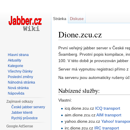
Stránka
Diskuse
Dione.zcu.cz
Přejít na:
navigace
,
hledání
První veřejný jabber server v České re
Švamberg. Prvotní popis kompilace, in
Hlavní strana
Aktuality
100. V této době je provozován jabber
Kategorie
Server má vypnutou registraci přímo z k
Všechny články
Poslední změny
Na serveru jsou automaticky rušeny účty
Náhodná stránka
Nová stránka
Nabízené služby:
Nápověda
Vlastní:
Zajímavé odkazy
České jabber servery
icq.dione.zcu.cz
ICQ transport
Jabber klienti
aim.dione.zcu.cz
AIM transport
Rychlý průvodce
yahoo.dione.zcu.cz
Yahoo! transpor
Google AdSense
irc.dione.zcu.cz
IRC transport