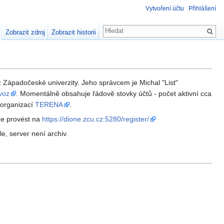
Vytvoření účtu
Přihlášení
Zobrazit zdroj
Zobrazit historii
z Západočeské univerzity. Jeho správcem je Michal "List"
voz
. Momentálně obsahuje řádově stovky účtů - počet aktivní cca
ý organizací
TERENA
.
lze provést na
https://dione.zcu.cz:5280/register/
e, server není archiv.