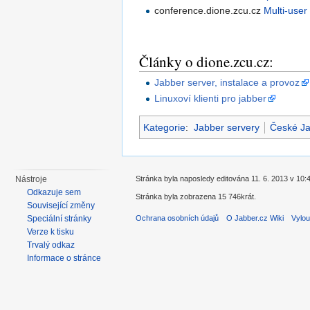
conference.dione.zcu.cz
Multi-user
Články o dione.zcu.cz:
Jabber server, instalace a provoz
Linuxoví klienti pro jabber
Kategorie
:
Jabber servery
České Ja
Nástroje
Stránka byla naposledy editována 11. 6. 2013 v 10:
Odkazuje sem
Stránka byla zobrazena 15 746krát.
Související změny
Ochrana osobních údajů
O Jabber.cz Wiki
Vylou
Speciální stránky
Verze k tisku
Trvalý odkaz
Informace o stránce