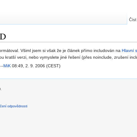
Číst
ID
formátoval. Všiml jsem si však že je článek přímo includován na
Hlavní 
u kratší verzi, nebo vymyslete jiné řešení (přes noinclude, zrušení inc
--
MiK
08:49, 2. 9. 2006 (CEST)
9.
čení odpovědnosti