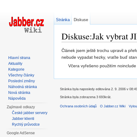
Stránka
Diskuse
Diskuse:Jak vybrat J
Přejít na:
navigace
,
hledání
Článek jsem ještě trochu upravil a pře
nebude vypadat hezky, vraťte buď staro
Hlavní strana
Aktuality
Včera vyřešeno použitím noinclude 
Kategorie
Všechny články
Poslední změny
Náhodná stránka
Stránka byla naposledy editována 2. 9. 2006 v 08:4
Nová stránka
Stránka byla zobrazena 3 693krát.
Nápověda
Ochrana osobních údajů
O Jabber.cz Wiki
Vylou
Zajímavé odkazy
České jabber servery
Jabber klienti
Rychlý průvodce
Google AdSense