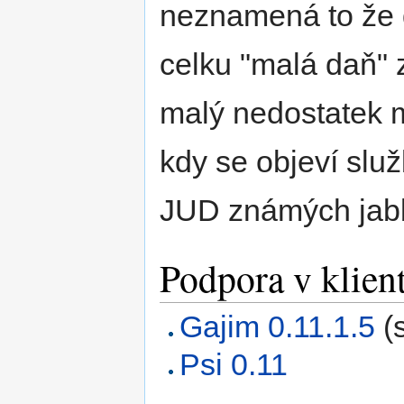
neznamená to že d
celku "malá daň"
malý nedostatek 
kdy se objeví slu
JUD známých jabb
Podpora v klien
Gajim 0.11.1.5
(
Psi 0.11