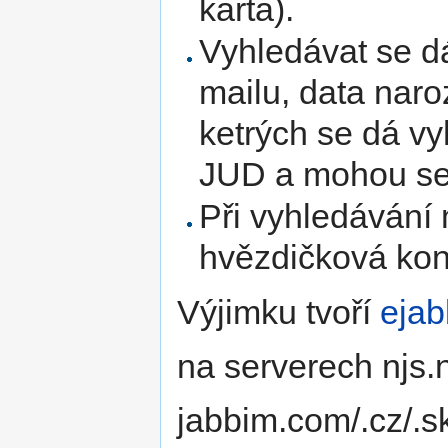
karta).
Vyhledávat se dá
mailu, data naro
ketrých se dá vy
JUD a mohou se l
Při vyhledávání
hvězdičková konv
Výjimku tvoří
ejab
na serverech njs.n
jabbim.com/.cz/.sk