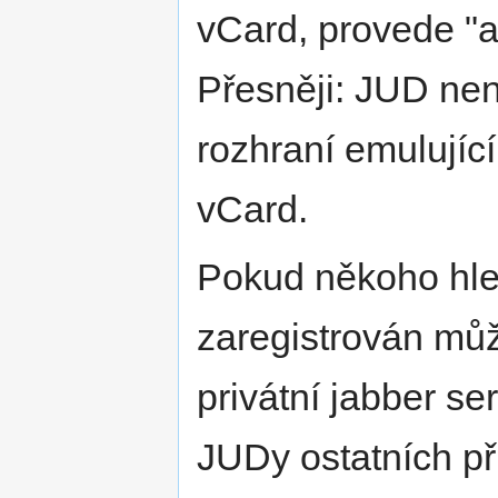
vCard, provede "
Přesněji: JUD není
rozhraní emulujíc
vCard.
Pokud někoho hle
zaregistrován můž
privátní jabber s
JUDy ostatních př