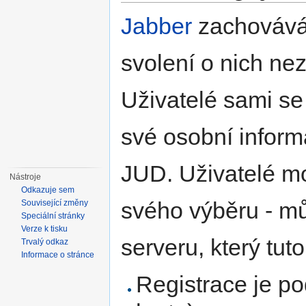
Jabber
zachovává 
svolení o nich ne
Uživatelé sami se
své osobní inform
JUD. Uživatelé mo
Nástroje
Odkazuje sem
svého výběru - mů
Související změny
Speciální stránky
Verze k tisku
serveru, který tu
Trvalý odkaz
Informace o stránce
Registrace je p