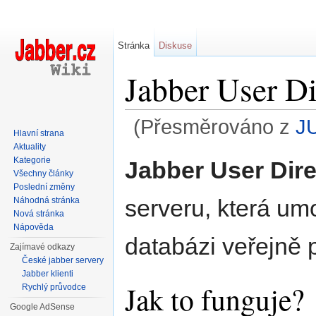
Stránka
Diskuse
Jabber User Di
(Přesměrováno z
J
Hlavní strana
Přejít na:
navigace
,
hledání
Aktuality
Kategorie
Jabber User Dire
Všechny články
Poslední změny
serveru, která um
Náhodná stránka
Nová stránka
Nápověda
databázi veřejně p
Zajímavé odkazy
České jabber servery
Jabber klienti
Jak to funguje?
Rychlý průvodce
Google AdSense