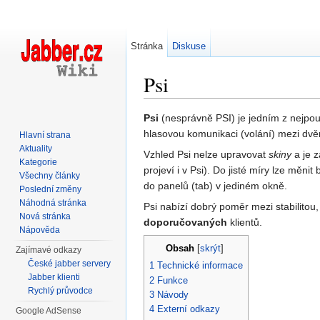
Stránka
Diskuse
Psi
Přejít na:
navigace
,
hledání
Psi
(nesprávně PSI) je jedním z nejpouž
hlasovou komunikaci (volání) mezi dvěm
Hlavní strana
Aktuality
Vzhled Psi nelze upravovat
skiny
a je 
Kategorie
projeví i v Psi). Do jisté míry lze měn
Všechny články
do panelů (tab) v jediném okně.
Poslední změny
Náhodná stránka
Psi nabízí dobrý poměr mezi stabilitou
Nová stránka
doporučovaných
klientů.
Nápověda
Obsah
[
skrýt
]
Zajímavé odkazy
České jabber servery
1
Technické informace
Jabber klienti
2
Funkce
Rychlý průvodce
3
Návody
4
Externí odkazy
Google AdSense