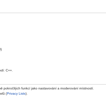
0)
edí: C++.
tně pokročilých funkcí jako nastavování a moderování místností.
elů (
Privacy Lists
).