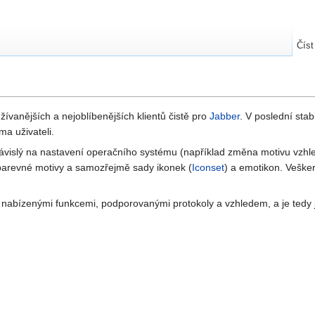
Číst
ívanějších a nejoblíbenějších klientů čistě pro
Jabber
. V poslední stabi
a uživateli.
závislý na nastavení operačního systému (například změna motivu vzh
it barevné motivy a samozřejmě sady ikonek (
Iconset
) a emotikon. Veške
, nabízenými funkcemi, podporovanými protokoly a vzhledem, a je tedy 