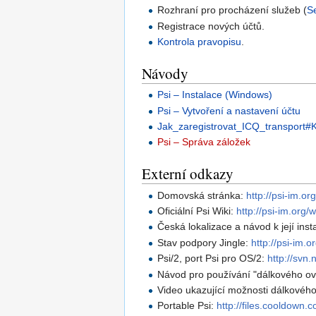
Rozhraní pro procházení služeb (
S
Registrace nových účtů.
Kontrola pravopisu
.
Návody
Psi – Instalace (Windows)
Psi – Vytvoření a nastavení účtu
Jak_zaregistrovat_ICQ_transport#K
Psi – Správa záložek
Externí odkazy
Domovská stránka:
http://psi-im.org
Oficiální Psi Wiki:
http://psi-im.org
Česká lokalizace a návod k její inst
Stav podpory Jingle:
http://psi-im.o
Psi/2, port Psi pro OS/2:
http://svn.
Návod pro používání "dálkového ovlá
Video ukazující možnosti dálkového
Portable Psi:
http://files.cooldown.