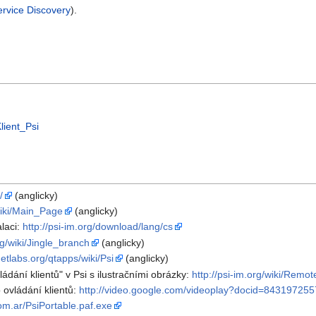
ervice Discovery
).
lient_Psi
/
(anglicky)
/wiki/Main_Page
(anglicky)
alaci:
http://psi-im.org/download/lang/cs
rg/wiki/Jingle_branch
(anglicky)
netlabs.org/qtapps/wiki/Psi
(anglicky)
dání klientů" v Psi s ilustračními obrázky:
http://psi-im.org/wiki/Remot
 ovládání klientů:
http://video.google.com/videoplay?docid=8431972
com.ar/PsiPortable.paf.exe