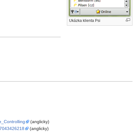
Ukázka klienta Psi
e_Controlling
(anglicky)
557043426218
(anglicky)