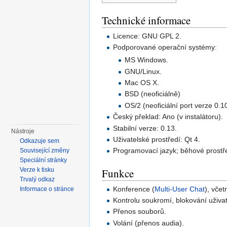
Technické informace
Licence: GNU GPL 2.
Podporované operační systémy:
MS Windows.
GNU/Linux.
Mac OS X.
BSD (neoficiálně)
OS/2 (neoficiální port verze 0.1
Český překlad: Ano (v instalátoru).
Stabilní verze: 0.13.
Nástroje
Uživatelské prostředí: Qt 4.
Odkazuje sem
Programovací jazyk; běhové prostř
Související změny
Speciální stránky
Verze k tisku
Funkce
Trvalý odkaz
Konference (
Multi-User Chat
), vče
Informace o stránce
Kontrolu soukromí, blokování uživat
Přenos souborů.
Volání (přenos audia).