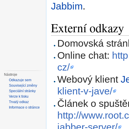
Jabbim
.
Externí odkazy
Domovská strán
Online chat:
http
cz/
Nástroje
Webový klient
Je
Odkazuje sem
Související změny
klient-v-jave/
Speciální stránky
Verze k tisku
Článek o spuštěn
Trvalý odkaz
Informace o stránce
http://www.root.c
jabber-server/