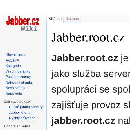
Stránka
Diskuse
Jabber.root.cz
Přejít na:
navigace
,
hledání
Jabber.root.cz
j
Hlavní strana
Aktuality
Kategorie
jako služba serve
Všechny články
Poslední změny
Náhodná stránka
spolupráci se spo
Nová stránka
Nápověda
zajišťuje provoz s
Zajímavé odkazy
České jabber servery
Jabber klienti
jabber.root.cz
nab
Rychlý průvodce
Google AdSense