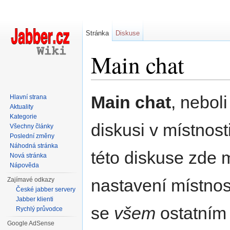
Stránka
Diskuse
Main chat
Přejít na:
navigace
,
hledání
Main chat
, nebol
Hlavní strana
Aktuality
Kategorie
diskusi v místnost
Všechny články
Poslední změny
Náhodná stránka
této diskuse zde m
Nová stránka
Nápověda
nastavení místnost
Zajímavé odkazy
České jabber servery
Jabber klienti
se
všem
ostatním 
Rychlý průvodce
Google AdSense