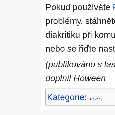
Pokud používáte
problémy, stáhnět
diakritiku při ko
nebo se řiďte na
(publikováno s l
doplnil Hoween
Kategorie
:
Návody