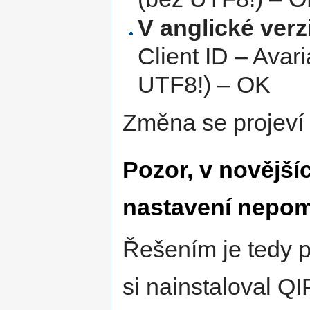
V anglické verz
Client ID – Avar
UTF8!) – OK
Změna se projeví 
Pozor, v novější
nastavení nepo
Řešením je tedy p
si nainstaloval QI