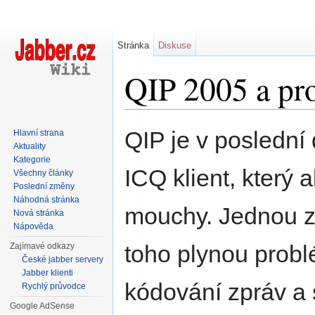
Stránka
Diskuse
QIP 2005 a pro
Přejít na:
navigace
,
hledání
QIP je v posledn
Hlavní strana
Aktuality
Kategorie
ICQ klient, který 
Všechny články
Poslední změny
Náhodná stránka
mouchy. Jednou z 
Nová stránka
Nápověda
toho plynou probl
Zajímavé odkazy
České jabber servery
Jabber klienti
kódování zpráv a
Rychlý průvodce
Google AdSense