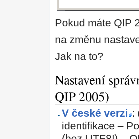
Pokud máte QIP 2
na změnu nastave
Jak na to?
Nastavení správ
QIP 2005)
V české verzi
:
identifikace – P
(bez UTF8!) – 