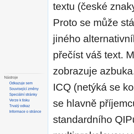
textu (české znaky
Proto se může stá
jiného alternativn
přečíst váš text. 
zobrazuje azbuka.
Nástroje
Odkazuje sem
ICQ (netýká se k
Související změny
Speciální stránky
se hlavně příjemc
Verze k tisku
Trvalý odkaz
Informace o stránce
standardního QIPu