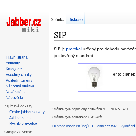
Stránka
Diskuse
SIP
Přejít na:
navigace
,
hledání
SIP
je
protokol
určený pro dohodu navázá
je otevřený standard.
Hlavní strana
Aktuality
Kategorie
Tento článe
Všechny články
Poslední změny
Náhodná stránka
Nová stránka
Nápověda
Zajímavé odkazy
Stránka byla naposledy editována 9. 9. 2007 v 14:09.
České jabber servery
Stránka byla zobrazena 5 346krát.
Jabber klienti
Rychlý průvodce
Ochrana osobních údajů
O Jabber.cz Wiki
Vyloučení
Google AdSense