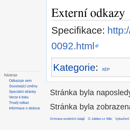
Externí odkazy
Specifikace:
http:
0092.html
Kategorie
:
XEP
Nástroje
Odkazuje sem
Související změny
Stránka byla naposledy
Speciální stránky
Verze k tisku
Trvalý odkaz
Stránka byla zobrazen
Informace o stránce
Ochrana osobních údajů
O Jabber.cz Wiki
Vyloučení