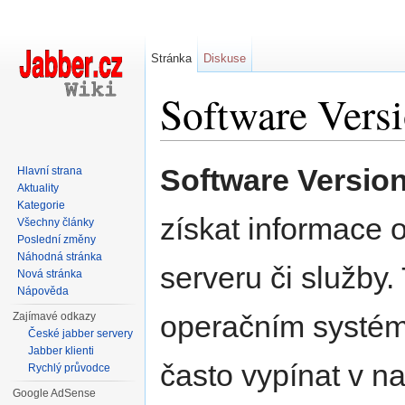
Stránka
Diskuse
Software Vers
Přejít na:
navigace
,
hledání
Software Versio
Hlavní strana
Aktuality
Kategorie
získat informace o
Všechny články
Poslední změny
Náhodná stránka
serveru či služby
Nová stránka
Nápověda
operačním systému
Zajímavé odkazy
České jabber servery
Jabber klienti
často vypínat v na
Rychlý průvodce
Google AdSense