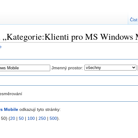
Číst
na „Kategorie:Klienti pro MS Windows
e
Jmenný prostor:
esměrování
ws Mobile
odkazují tyto stránky:
 50) (
20
|
50
|
100
|
250
|
500
).