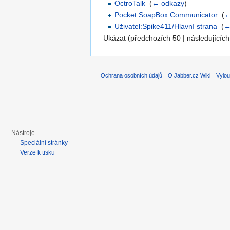
OctroTalk
‎
(
← odkazy
)
Pocket SoapBox Communicator
‎
(
←
Uživatel:Spike411/Hlavní strana
‎
(
←
Ukázat (předchozích 50 | následujících
Ochrana osobních údajů
O Jabber.cz Wiki
Vylou
Nástroje
Speciální stránky
Verze k tisku