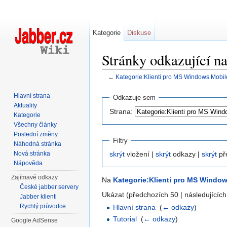
Kategorie
Diskuse
Stránky odkazující 
←
Kategorie:Klienti pro MS Windows Mobil
Přejít na:
navigace
,
hledání
Hlavní strana
Odkazuje sem
Aktuality
Strana:
Kategorie
Všechny články
Poslední změny
Filtry
Náhodná stránka
Nová stránka
skrýt
vložení |
skrýt
odkazy |
skrýt
př
Nápověda
Zajímavé odkazy
Na
Kategorie:Klienti pro MS Windo
České jabber servery
Ukázat (předchozích 50 | následujících
Jabber klienti
Rychlý průvodce
Hlavní strana
‎
(
← odkazy
)
Tutorial
‎
(
← odkazy
)
Google AdSense