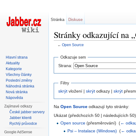
Stránka
Diskuse
Stránky odkazující na 
←
Open Source
Přejít na:
navigace
,
hledání
Odkazuje sem
Hlavní strana
Aktuality
Strana:
Kategorie
Všechny články
Poslední změny
Filtry
Náhodná stránka
skrýt
vložení |
skrýt
odkazy |
skrýt
přesm
Nová stránka
Nápověda
Zajímavé odkazy
Na
Open Source
odkazují tyto stránky:
České jabber servery
Ukázat (předchozích 50 | následujících 50)
Jabber klienti
Open source
(přesměrování) ‎
(
← odka
Rychlý průvodce
Psi – Instalace (Windows)
‎
(
← odka
Google AdSense