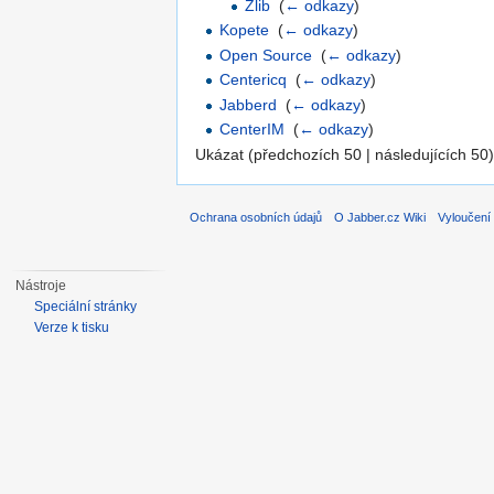
Zlib
‎
(
← odkazy
)
Kopete
‎
(
← odkazy
)
Open Source
‎
(
← odkazy
)
Centericq
‎
(
← odkazy
)
Jabberd
‎
(
← odkazy
)
CenterIM
‎
(
← odkazy
)
Ukázat (předchozích 50 | následujících 50)
Ochrana osobních údajů
O Jabber.cz Wiki
Vyloučení
Nástroje
Speciální stránky
Verze k tisku