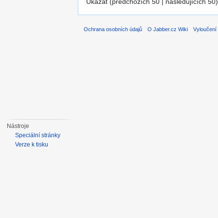
Ukázat (předchozích 50 | následujících 50)
Ochrana osobních údajů
O Jabber.cz Wiki
Vyloučení
Nástroje
Speciální stránky
Verze k tisku