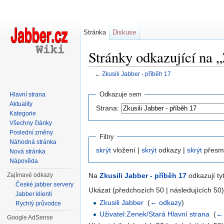
Stránka
Diskuse
Stránky odkazující na „
←
Zkusili Jabber - příběh 17
Přejít na:
navigace
,
hledání
Odkazuje sem
Hlavní strana
Aktuality
Strana:
Kategorie
Všechny články
Poslední změny
Filtry
Náhodná stránka
skrýt
vložení |
skrýt
odkazy |
skrýt
přesm
Nová stránka
Nápověda
Zajímavé odkazy
Na
Zkusili Jabber - příběh 17
odkazují ty
České jabber servery
Ukázat (předchozích 50 | následujících 50)
Jabber klienti
Zkusili Jabber
‎
(
← odkazy
)
Rychlý průvodce
Uživatel:Zenek/Stará Hlavní strana
‎
(
←
Google AdSense