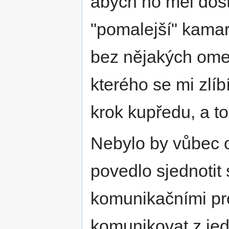
abych ho měl dostu
"pomalejší" kama
bez nějakých omez
kterého se mi zlí
krok kupředu, a t
Nebylo by vůbec 
povedlo sjednotit
komunikačními pro
komunikovat z jed