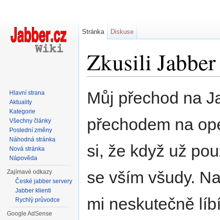
Stránka
Diskuse
Zkusili Jabber
Přejít na:
navigace
,
hledání
Můj přechod na Ja
Hlavní strana
Aktuality
Kategorie
přechodem na op
Všechny články
Poslední změny
Náhodná stránka
si, že když už po
Nová stránka
Nápověda
se vším všudy. Na
Zajímavé odkazy
České jabber servery
Jabber klienti
mi neskutečně líbí
Rychlý průvodce
Google AdSense