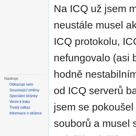
Na ICQ už jsem mě
neustále musel ak
ICQ protokolu, IC
nefungovalo (asi 
hodně nestabilním
Nástroje
Odkazuje sem
od ICQ serverů ban
Související změny
Speciální stránky
Verze k tisku
jsem se pokoušel z
Trvalý odkaz
Informace o stránce
souborů a musel s