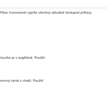
Příkaz !commands vypíše všechny aktuálně dostupné příkazy.
ozího je v angličtině. Použití:
orný výrok z chatů. Použití: