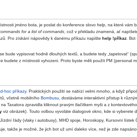
stnosti jméno bota, je poslat do konference slovo
help
, na které vám b
commands for a list of commands
, což v překladu znamená, ať napíšet
azů. Pro získání nápovědy k danému příkazu napište
help !příkaz
. Bot
 se bude vypisovat hodně dlouhých textů, a budete tedy „tapetovat“ (s
že budete z místnosti vyhozeni. Proto byste měli použít PM (personal
d-hoc příkazy
. Praktických použití se nabízí velmi mnoho, a když připo
entů, včetně mobilního
Bombusu
, dostáváme interaktivní přistup k růz
čí na Taxatora zpravidla kliknout pravým tlačítkem myši a z kontextové
y
viz obrázek). Touto volbou vyvoláte dialogové okno, kde si vyberete 
Jízdní řády (vlaky i autobusy), MHD spoje, Horoskopy, Kursovní lístek
uje, takže je možné, že jich bot už umí daleko více, než je zde napsáno