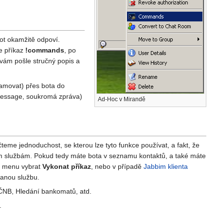
ot okamžitě odpoví.
e příkaz
!commands
, po
 vám pošle stručný popis a
pamovat) přes bota do
 message, soukromá zpráva)
Ad-Hoc v Mirandě
čteme jednoduchost, se kterou lze tyto funkce používat, a fakt, že
ným službám. Pokud tedy máte bota v seznamu kontaktů, a také máte
ho menu vybrat
Vykonat příkaz
, nebo v případě
Jabbim klienta
danou službu.
 ČNB, Hledání bankomatů, atd.
.