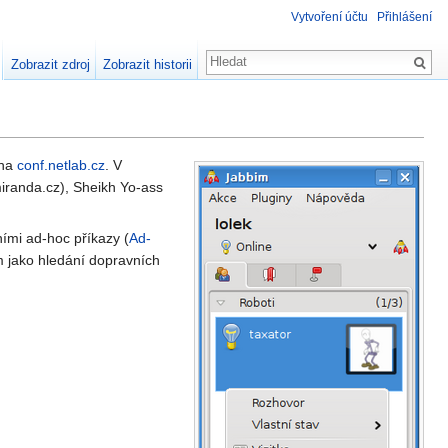
Vytvoření účtu
Přihlášení
Zobrazit zdroj
Zobrazit historii
 na
conf.netlab.cz
. V
iranda.cz), Sheikh Yo-ass
lními ad-hoc příkazy (
Ad-
ím jako hledání dopravních