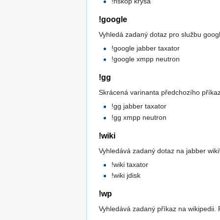
!hskop krysa
!google
Vyhledá zadaný dotaz pro službu google
!google jabber taxator
!google xmpp neutron
!gg
Skrácená varinanta předchozího příkaz
!gg jabber taxator
!gg xmpp neutron
!wiki
Vyhledává zadaný dotaz na jabber wiki! (
!wiki taxator
!wiki jdisk
!wp
Vyhledává zadaný příkaz na wikipedii. P