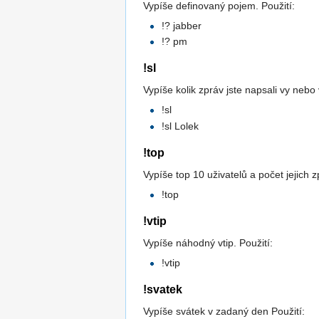
Vypíše definovaný pojem. Použití:
!? jabber
!? pm
!sl
Vypíše kolik zpráv jste napsali vy nebo
!sl
!sl Lolek
!top
Vypíše top 10 uživatelů a počet jejich z
!top
!vtip
Vypíše náhodný vtip. Použití:
!vtip
!svatek
Vypíše svátek v zadaný den Použití: