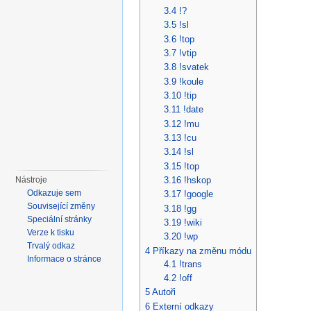
3.4
!?
3.5
!sl
3.6
!top
3.7
!vtip
3.8
!svatek
3.9
!koule
3.10
!tip
3.11
!date
3.12
!mu
3.13
!cu
3.14
!sl
3.15
!top
Nástroje
3.16
!hskop
Odkazuje sem
3.17
!google
Související změny
3.18
!gg
Speciální stránky
3.19
!wiki
Verze k tisku
3.20
!wp
Trvalý odkaz
4
Příkazy na změnu módu
Informace o stránce
4.1
!trans
4.2
!off
5
Autoři
6
Externí odkazy