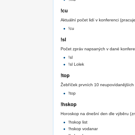
!cu
Aktuální počet lidí v konferenci (pracuj
!cu
!sl
Počet zpráv napsaných v dané konferen
!sl
!sl Lolek
!top
Žebříček prvních 10 neupovídanějších l
!top
!hskop
Horoskop na dnešní den dle výběru (zn
!hskop list
!hskop vodanar