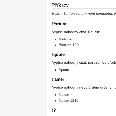
Příkazy
Pozn.: Tento seznam není kompletní. 
!fortune
Vypíše náhodný citát. Použití:
!fortune
!fortune 100
!quote
Vypíše náhodný citát, narozdíl od předch
!quote
!lamer
Vypíše náhodný nebo číslem určený hum
!lamer
!lamer 1210
!?