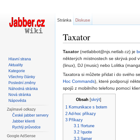
Stránka
Diskuse
Taxator
Přejít na:
navigace
,
hledání
Taxator
(netlabbot@njs.netlab.cz) je
b
některých místnostech se skrývá pod v
Hlavní strana
Aktuality
(linux), DJ (music) nebo Lolitka (manga
Kategorie
Taxatora si můžete přidat i do svého 
Všechny články
Hoc Commands
), které podporují něk
Poslední změny
spojů z mobilního telefonu pomocí klie
Náhodná stránka
Nová stránka
Obsah
[
skrýt
]
Nápověda
1
Komunikace s botem
Zajímavé odkazy
2
Ad-hoc příkazy
České jabber servery
3
Příkazy
Jabber klienti
3.1
!fortune
Rychlý průvodce
3.2
!quote
Google AdSense
3.3
!lamer