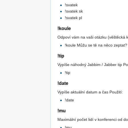
!svatek
!svatek sk
!svatek pl
!koule
Odpoví vám na vaši otázku (věštěcká ko
!koule Můžu se tě na něco zeptat?
!tip
Vypíše náhodný Jabbim / Jabber tip Pou
!tip
!date
Vypíše aktuální datum a čas Použití:
!date
!mu
Maximální počet lidí v konferenci od do
!mu