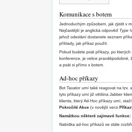
Komunikace s botem
Jednoduchým způsobem, jak zjistit v mí
Nejčastější je anglická odpověď
Type !
jehož odeslání dostanete seznam přík
příklady, jak příkaz použít.
Pokud budete psát příkazy, po kterých
konference, je velice pravděpodobné, 
a psát si přímo s botem.
Ad-hoc příkazy
Bot Taxator umí také reagovat na tzv.
a
tyto příkazy umí již většina Jabber kli
klienta, který Ad-Hoc příkazy umí, sta
Pokročilé Akce
(v novější verzi
Příkaz
Namátkou některé zajimavé funkce:
Nabídka ad-hoc příkazů se stále rozšiř