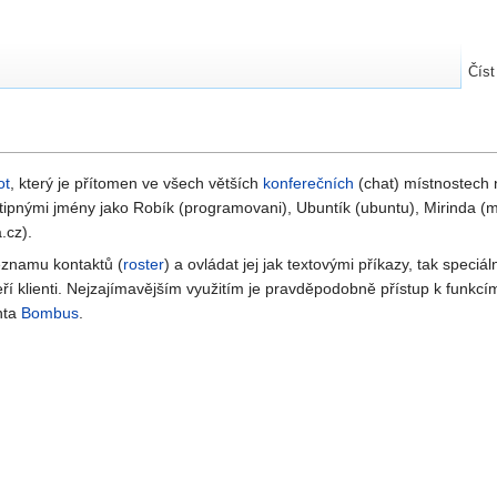
Číst
ot
, který je přítomen ve všech větších
konferečních
(chat) místnostech
tipnými jmény jako Robík (programovani), Ubuntík (ubuntu), Mirinda (m
.cz).
seznamu kontaktů (
roster
) a ovládat jej jak textovými příkazy, tak speciá
teří klienti. Nejzajímavějším využitím je pravděpodobně přístup k funkc
nta
Bombus
.