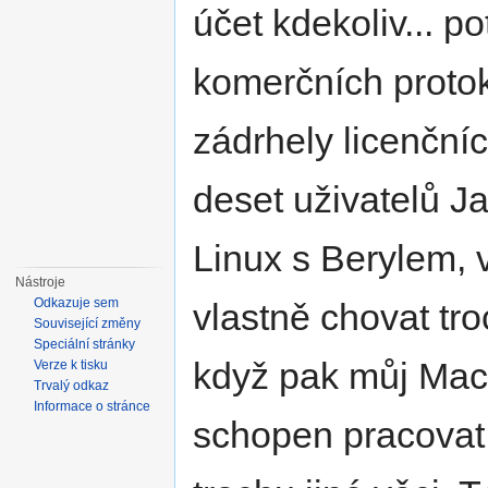
účet kdekoliv... p
komerčních protok
zádrhely licenční
deset uživatelů J
Linux s Berylem, 
Nástroje
Odkazuje sem
vlastně chovat tr
Související změny
Speciální stránky
když pak můj Mac
Verze k tisku
Trvalý odkaz
Informace o stránce
schopen pracovat,