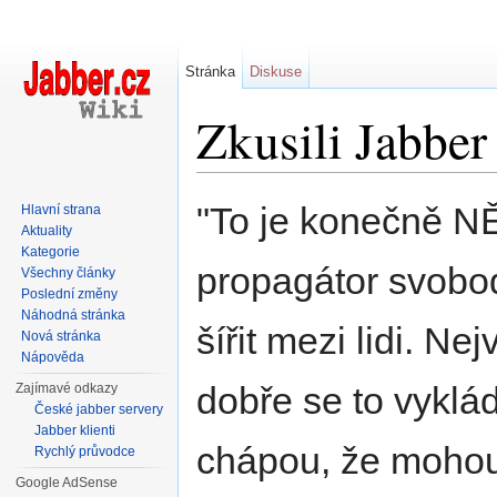
Stránka
Diskuse
Zkusili Jabber
Přejít na:
navigace
,
hledání
"To je konečně NĚ
Hlavní strana
Aktuality
Kategorie
propagátor svobo
Všechny články
Poslední změny
Náhodná stránka
šířit mezi lidi. N
Nová stránka
Nápověda
dobře se to vyklá
Zajímavé odkazy
České jabber servery
Jabber klienti
chápou, že mohou
Rychlý průvodce
Google AdSense